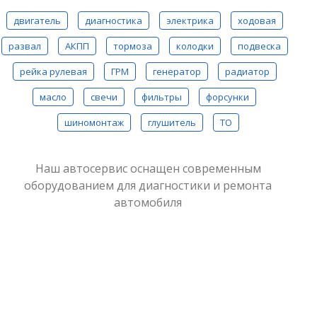
двигатель
диагностика
электрика
ходовая
развал
АКПП
тормоза
колодки
подвеска
рейка рулевая
ГРМ
генератор
радиатор
масло
свечи
фильтры
форсунки
шиномонтаж
глушитель
ТО
Наш автосервис оснащен современным
оборудованием для диагностики и ремонта
автомобиля