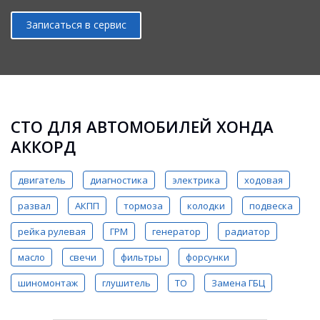
Записаться в сервис
СТО ДЛЯ АВТОМОБИЛЕЙ ХОНДА
АККОРД
двигатель
диагностика
электрика
ходовая
развал
АКПП
тормоза
колодки
подвеска
рейка рулевая
ГРМ
генератор
радиатор
масло
свечи
фильтры
форсунки
шиномонтаж
глушитель
ТО
Замена ГБЦ